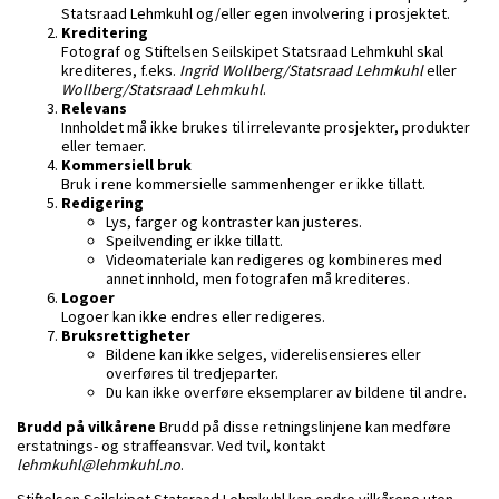
Statsraad Lehmkuhl og/eller egen involvering i prosjektet.
Kreditering
Fotograf og Stiftelsen Seilskipet Statsraad Lehmkuhl skal
krediteres, f.eks.
Ingrid Wollberg/Statsraad Lehmkuhl
eller
Wollberg/Statsraad Lehmkuhl
.
Relevans
Innholdet må ikke brukes til irrelevante prosjekter, produkter
eller temaer.
Kommersiell bruk
Bruk i rene kommersielle sammenhenger er ikke tillatt.
Redigering
Lys, farger og kontraster kan justeres.
Speilvending er ikke tillatt.
Videomateriale kan redigeres og kombineres med
annet innhold, men fotografen må krediteres.
Logoer
Logoer kan ikke endres eller redigeres.
Bruksrettigheter
Bildene kan ikke selges, viderelisensieres eller
overføres til tredjeparter.
Du kan ikke overføre eksemplarer av bildene til andre.
Brudd på vilkårene
Brudd på disse retningslinjene kan medføre
erstatnings- og straffeansvar. Ved tvil, kontakt
lehmkuhl@lehmkuhl.no
.