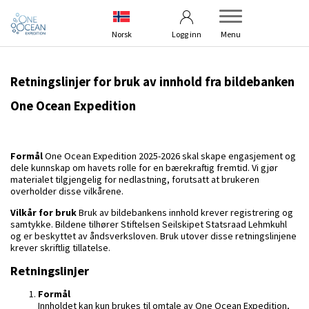
Betingelser
Om bildebanken
Norsk
Logg inn
Menu
Retningslinjer for bruk av innhold fra bildebanken
One Ocean Expedition
Formål
One Ocean Expedition 2025-2026 skal skape engasjement og
dele kunnskap om havets rolle for en bærekraftig fremtid. Vi gjør
materialet tilgjengelig for nedlastning, forutsatt at brukeren
overholder disse vilkårene.
Vilkår for bruk
Bruk av bildebankens innhold krever registrering og
samtykke. Bildene tilhører Stiftelsen Seilskipet Statsraad Lehmkuhl
og er beskyttet av åndsverksloven. Bruk utover disse retningslinjene
krever skriftlig tillatelse.
Retningslinjer
Formål
Innholdet kan kun brukes til omtale av One Ocean Expedition,