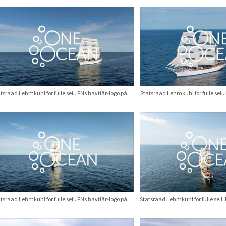
Statsraad Lehmkuhl for fulle seil. FNs havtiår-logo på seil. Etappe: Nuuk – St. John’s, august 2025
Statsraad Lehmkuhl for fulle seil. FNs havtiår-logo på seil. Etappe: Nuuk – St. John’s, august 2025