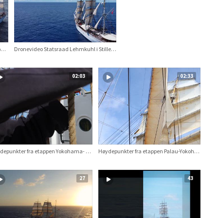
Statsraad Lehmkuhl til havs med logoen for FNs havtiår på seilet
Dronevideo Statsraad Lehmkuhl i Stillehavet, OOE21-23
02:03
02:33
Høydepunkter fra etappen Yokohama- Naha, OOE21-23
Høydepunkter fra etappen Palau-Yokohama , OOE21-23
27
43