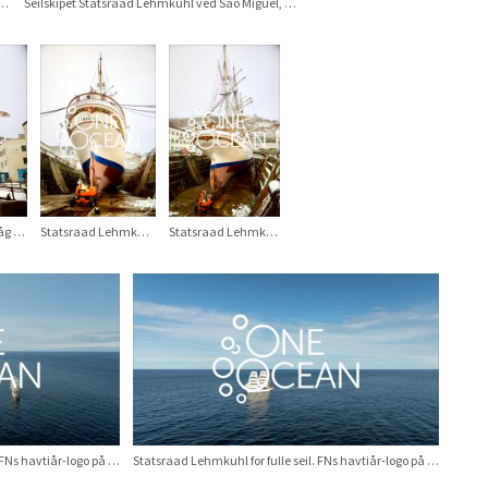
aad Lehmkuhl ved São Miguel, Asorene, mars 2026
Seilskipet Statsraad Lehmkuhl ved São Miguel, Asorene, mars 2026
Statsraad Lehmkuhl i tørrdokk på Laksevåg verft
Statsraad Lehmkuhl i tørrdokk på Laksevåg verft
Statsraad Lehmkuhl i tørrdokk på Laksevåg verft
Statsraad Lehmkuhl for fulle seil. FNs havtiår-logo på seil. Etappe: Nuuk – St. John’s, august 2025
Statsraad Lehmkuhl for fulle seil. FNs havtiår-logo på seil. Etappe: Nuuk – St. John’s, august 2025