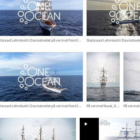
Statsraad Lehmkuhl i Davisstredet på vei mot Pond Inlet
Statsraad Lehmkuhl i Davisstredet på vei mot Pond Inlet
På vei mot Nuuk, Grønland
På vei mo
1