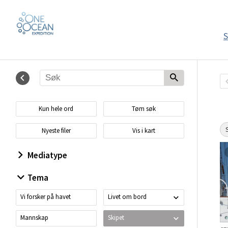
S
Kun hele ord
Tøm søk
Nyeste filer
Vis i kart
Mediatype
Tema
Vi forsker på havet
Livet om bord
Mannskap
Skipet