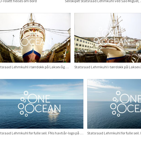
-rosett heises om bord
Seilskipet Statsr
Statsraad Lehmkuhl i tørrdokk på Laksevåg verft
Statsraad Lehmkuhl for fulle seil. FNs havtiår-logo på seil. Etappe: Nuuk – St. John’s, august 2025