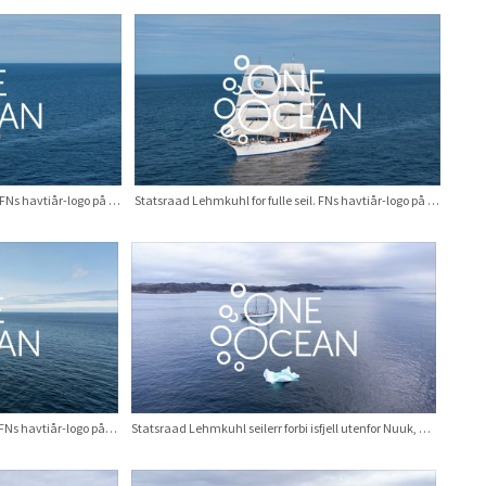
Statsraad Lehmkuhl for fulle seil. FNs havtiår-logo på seil. Etappe: Nuuk – St. John’s, august 2025
Statsraad Lehmkuhl for fulle seil. FNs havtiår-logo på seil. Etappe: Nuuk – St. John’s, august 2025
Statsraad Lehmkuhl for fulle seil. FNs havtiår-logo på seil. Etappe: Nuuk – St. John’s, august 2025
Statsraad Lehmkuhl seilerr forbi isfjell utenfor Nuuk, Grønland. August 2025.