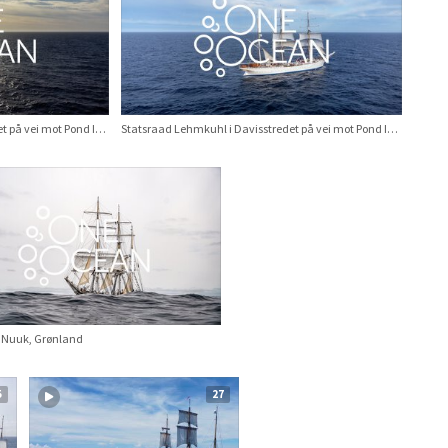
Statsraad Lehmkuhl i Davisstredet på vei mot Pond Inlet
Statsraad Lehmkuhl i Davisstredet på vei mot Pond Inlet
t Nuuk, Grønland
5
27