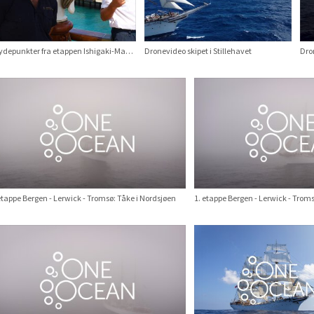
Høydepunkter fra etappen Ishigaki-Manila, OOE21-23
Dronevideo skipet i Stillehavet
Dron
etappe Bergen - Lerwick - Tromsø: Tåke i Nordsjøen
1. etappe Bergen - Lerwick - Troms