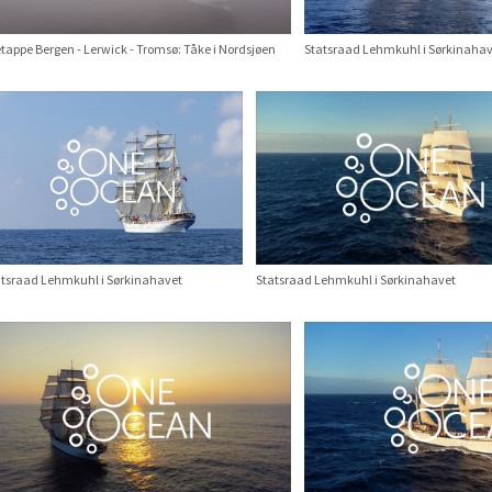
etappe Bergen - Lerwick - Tromsø: Tåke i Nordsjøen
Statsraad Lehmkuhl i Sørkinahav
atsraad Lehmkuhl i Sørkinahavet
Statsraad Lehmkuhl i Sørkinahavet