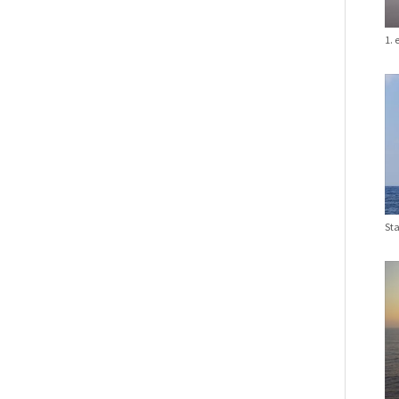
1. 
St