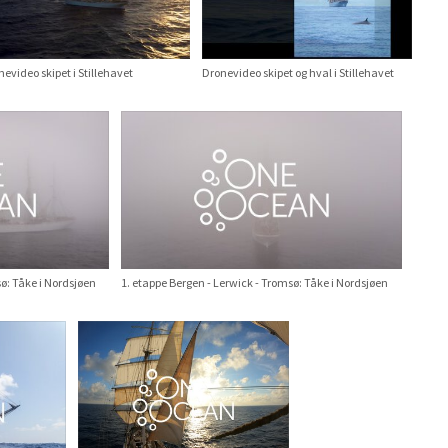
evideo skipet i Stillehavet
Dronevideo skipet og hval i Stillehavet
ø: Tåke i Nordsjøen
1. etappe Bergen - Lerwick - Tromsø: Tåke i Nordsjøen