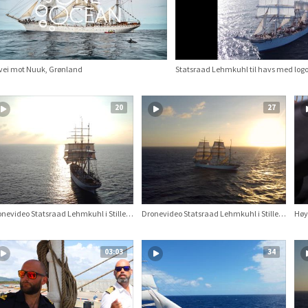
 vei mot Nuuk, Grønland
20
27
Dronevideo Statsraad Lehmkuhl i Stillehavet, OOE21-23
Dronevideo Statsraad Lehmkuhl i Stillehavet, OOE21-23
03:03
34