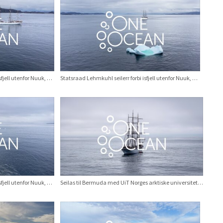
Statsraad Lehmkuhl seilerr forbi isfjell utenfor Nuuk, Grønland. August 2025.
Statsraad Lehmkuhl seilerr forbi isfjell utenfor Nuuk, Grønland. August 2025.
Statsraad Lehmkuhl seilerr forbi isfjell utenfor Nuuk, Grønland. August 2025.
Seilas til Bermuda med UiT Norges arktiske universitet: Mannskapet vasker skuteside